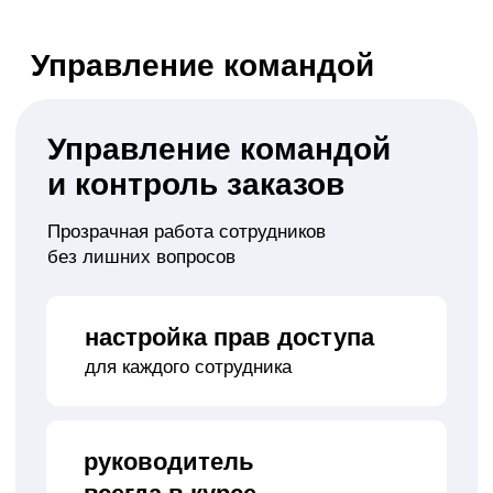
Все еще
сомневаетесь?
Просто попробуйте
AppEvent
Попробовать бесплатно
До 5 дней бесплатно