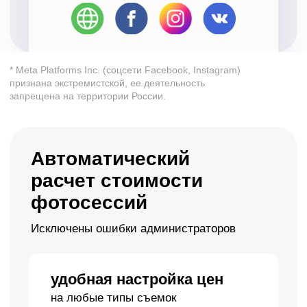
Синхронизация
заказов с Google
Календарем и
агрегаторами
Двусторонняя
синхронизация записей
отслеживание
всех записей
бронирования из Google
автоматически попадают в систему
контакты клиентов