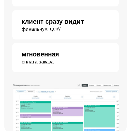
попадают в базу
и участвуют в аналитике
Мгновенные
уведомления
о новых заказах
Уведомления в режиме
реального времени