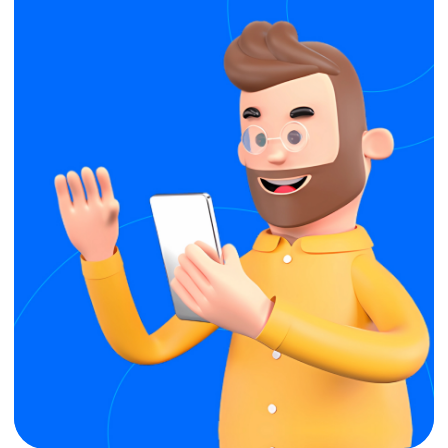
* Meta Platforms Inc. (соцсети Facebook, Instagram)
признана экстремистской, ее деятельность
запрещена на территории России.
Автоматический
расчет стоимости
фотосессий
Исключены ошибки администраторов
удобная настройка цен
на любые типы съемок