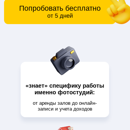
«знает» специфику работы
именно фотостудий:
от аренды залов до онлайн-
записи и учета доходов
подходит всем форматам:
от домашних студий до больших
залов с несколькими
администраторами