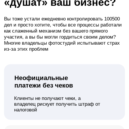
и непонятно,
рентабелен ли бизнес
Доходы и расходы приходится считать
вручную, нет аналитики, куда уходят
деньги и от чего они приходят
Клиенты звонят в
неподходящее время
Постоянно приходится отвлекаться на
звонки или соглашаться с потерей
клиентов из-за неотвеченного вызова
Накладки в Google
Календаре, риск ошибок и
утечек доступа
Ненадежный способ бронирования
студии приводит к конфликтам с
посетителями и негативно влияет на