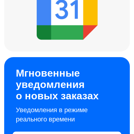
всегда в курсе
занятости команды
все изменения
фиксируются
и сохраняются в истории
04
Лояльность
и повторные продажи