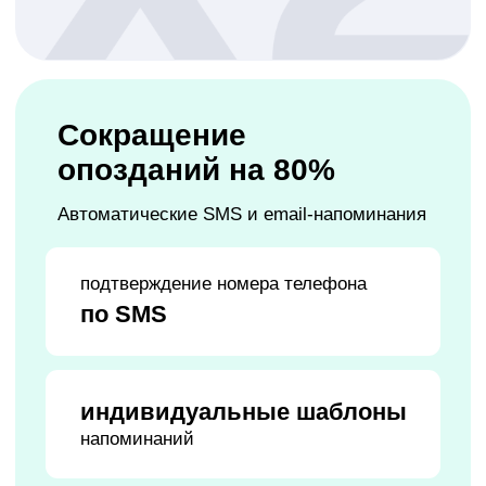
CRM сама следит за оплатами клиентов
автоматические
напоминания
о предоплате
вы не теряете время
и деньги
система
отменяет заказ
при просрочке
Встроенная онлайн-касса
без дополнительных