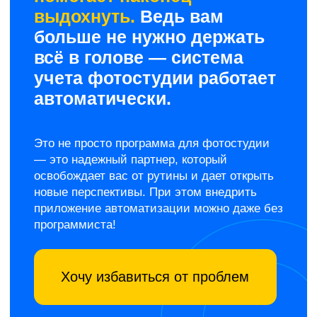
для удобства клиентов
Клиенты бронируют сами через
виджет на сайте и соцсетях
виджет устанавливается
за 5 минут
заявки поступают без звонков,
прямо в CRM
гибкие настройки цены,
согласно специфике работы фотостудий
пример виджета