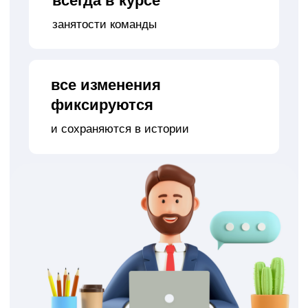
Почему выбирают нашу
CRM для фотостудии
AppEvent — это готовое решение для тех, кто хочет
автоматизировать фотостудию, повысить качество
сервиса, улучшить учет в фотостудии и перестать
быть заложником ручного труда. Вы можете
подключить программу для фотостудии и начать
использовать её уже сегодня — доступен
бесплатный период.