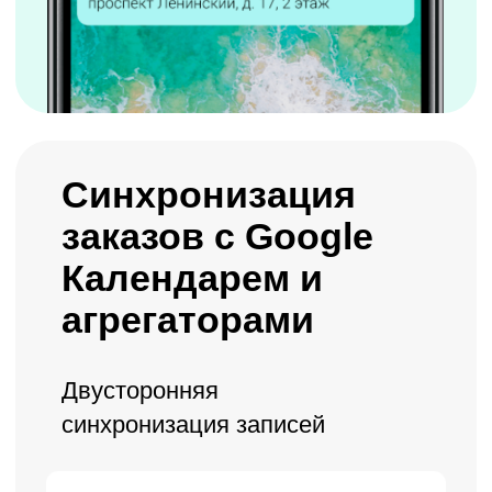
Анализ прибыли
и эффективности
фотостудии
Подробные отчеты по всем
ключевым метрикам
доход,
средний чек, источники
заявок
статистика
по залам и
сотрудникам
эффективность рекламы
и продаж
сертификатов