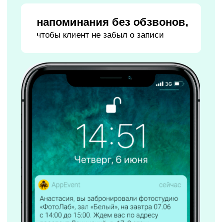
расходов
Всё по 54-ФЗ, учет предоплат и полных оплат
соответствие
законодательству
автоматическое
формирование чеков
экономия до
40 000 ₽ в год
на подключении
облачной онлайн-кассы