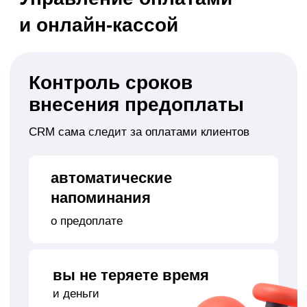
количества Визитов / Часов / Оплат)
Сценарии для
повторных продаж
Клиентская база работает на вас
история визитов
и оплат в одном
месте
рост повторных заказов
без лишних