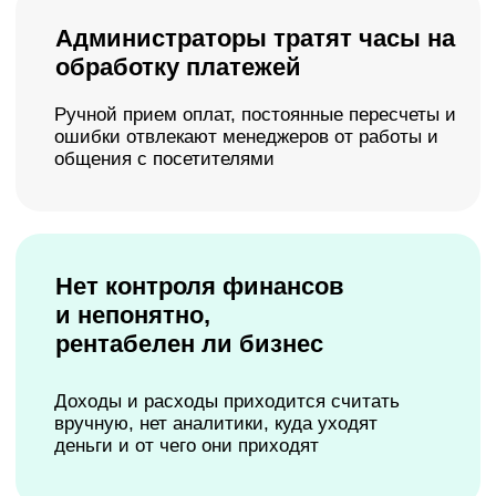
атмосферу в фотостудию
Клиенты забывают
о съемках
Клиенты просто забывают о том, что
бронировали студию, приходится сдвигать
расписание или терять деньги
AppEvent — это CRM для
фотостудии, которая
помогает наконец
выдохнуть.
Ведь вам
больше не нужно держать
всё в голове — система
учета фотостудии работает
автоматически.