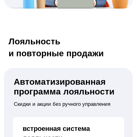
Увеличиваем
конверсию
на 30%
Сокращаем
цикл сделки
в 5 раз