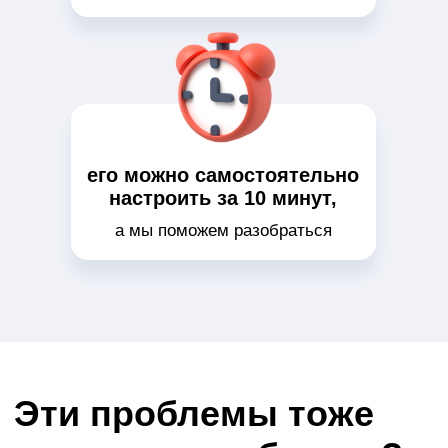
как слаженный механизм без вашего прямого
участия, а вы бы могли гордиться своим делом?
Многие владельцы фотостудий испытывают страх
из-за этих проблем
Неофициальные
платежи без чеков
Клиенты не получают чеки, а
владелец рискует получить штраф от
налоговой
Администраторы тратят часы на
обработку платежей
Ручной прием оплат, постоянные пересчеты и
ошибки отвлекают менеджеров от работы и
общения с посетителями
Нет контроля финансов