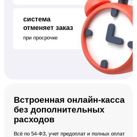
усилий
настройка автоматических
рассылок
по триггерам (день рождения,
время с последнего визита и
другие)
Автоматический сбор
отзывов от клиентов
Обратная связь без ручной работы
система сама
запрашивает отзыв
после съемки
все отзывы