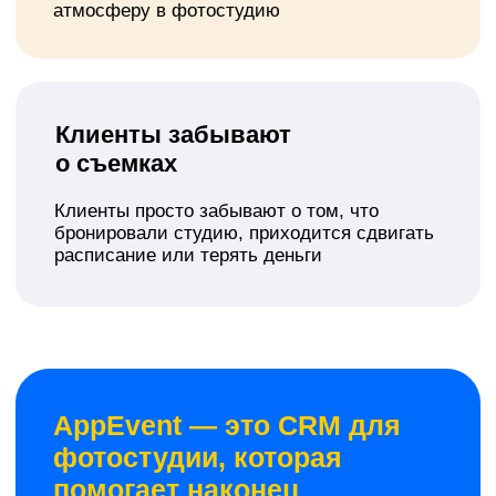
Как работает
автоматизация
фотостудии от
AppEvent
01
Вместо хаоса — четкая система.
Вместо потерь — стабильная
прибыль
Автоматизация
До 85% онлайн-записей