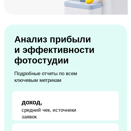
прибыли без усилий
сертификаты
приходят в PDF-формате для печати
оплата — сразу,
использование — позже
можно задать
однократное или
многократное списание
Продажа готовых
пакетов фотосессий
Увеличение дохода
без лишних действий