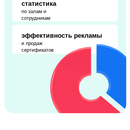
клиент сам выбирает
фотоуслугу
бронирование пакета
— в пару кликов
никакой необходимости
звонить
или
писать