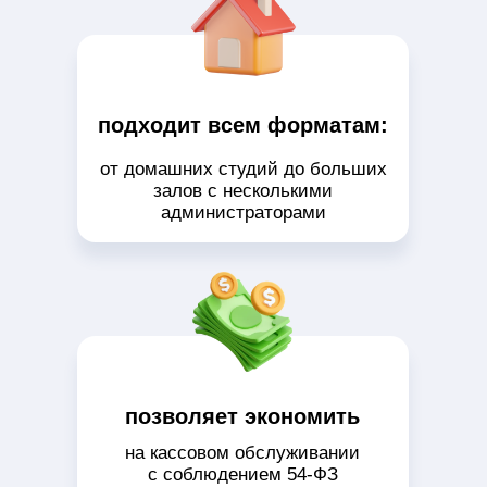
позволяет экономить
на кассовом обслуживании
с соблюдением 54-ФЗ
его можно самостоятельно
настроить за 10 минут,
а мы поможем разобраться
Эти проблемы тоже
«душат» ваш бизнес?
Вы тоже устали ежедневно контролировать 100500
дел и просто хотите, чтобы все процессы работали