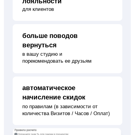
Избавляем от забытых чатов с
клиентами
до 0%
Самые частые
запросы