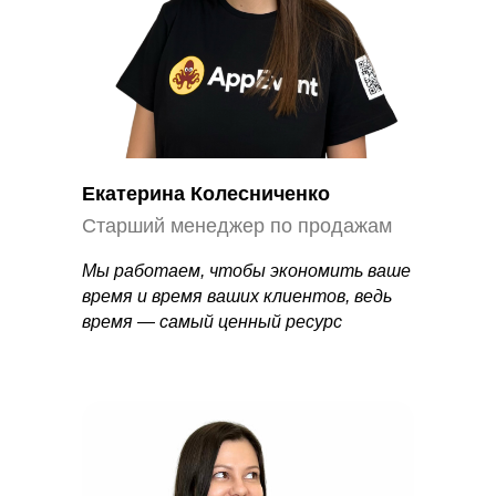
Тарифы
Блог
Реферальная
Партнёры
программа
Контакты
Договор-оферта
Екатерина Колесниченко
Политика конфиденциальности
Старший менеджер по продажам
Обработка персональных данных
Мы работаем, чтобы экономить ваше
время и время ваших клиентов, ведь
время
—
самый ценный ресурс
© AppEvent.ru, 2016 - 2026.
Все права защищены.
AppEvent внесена в реестр отечественного ПО
Реестровая запись №16071 от 23.12.2022