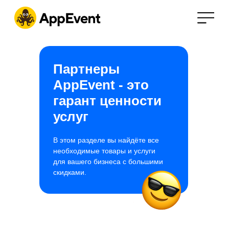
Партнеры
AppEvent - это
гарант ценности
услуг
01
В этом разделе вы найдёте все
необходимые товары и услуги
для вашего бизнеса с большими
скидками.
Преимущества AppEvent