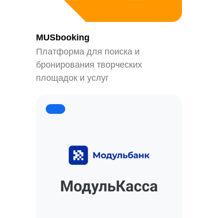
MUSbooking
8 (800) 551-40-51
Платформа для поиска и
бронирования творческих
Личный кабинет
площадок и услуг
О компании
Продукты
Тарифы
Блог
Реферальная
Партнёры
программа
Контакты
Договор-оферта