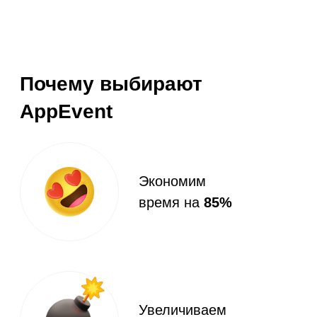
Увеличиваем
средний чек от
9%
03
Преимущества и
возможности AppEvent
Переведите 85% заказов в
онлайн, подключив
онлайн-бронирование
Простой и удобный способ заказа