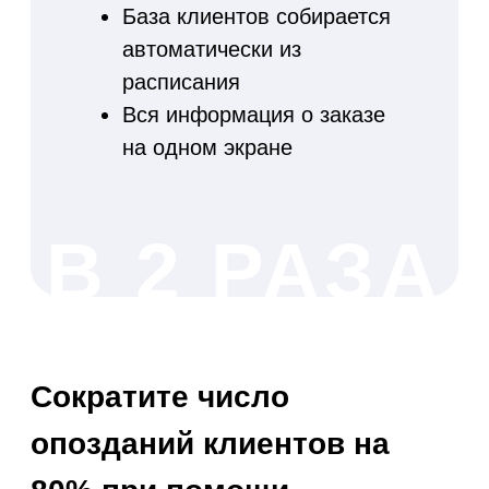
календарей
Автоматический перенос
заказов из Google
календарей
Двусторонняя
синхронизация: из Google
в AppEvent, из AppEvent в
Google
Контакты попадают в базу
клиентов
Рассчитывается
статистика по заказам из
Google календарей
Синхронизация с
агрегаторами