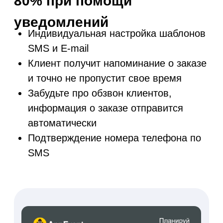
Мгновенно
получайте
оповещения о
новых заказах
Подключение оповещений
в Telegram о новых
записях
Вы точно не пропустите
заказ и сможете
оперативно связаться с
клиентом, если это
необходимо
Новая заявка с виджета!