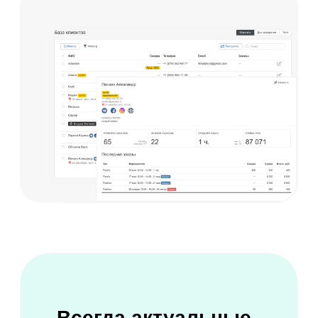
80% при помощи
уведомлений
Индивидуальная настройка шаблонов
SMS и E-mail
Клиент получит напоминание о заказе
и точно не пропустит свое время
Забудьте про обзвон клиентов,
информация о заказе отправится
автоматически
Подтверждение номера телефона по
SMS