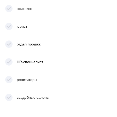
Почему выбирают
психолог
AppEvent
юрист
Экономим
время на
85%
отдел продаж
HR-специалист
Увеличиваем
конверсию на
30%
репетиторы
свадебные салоны
Сокращаем
цикл сделки в
5 раз