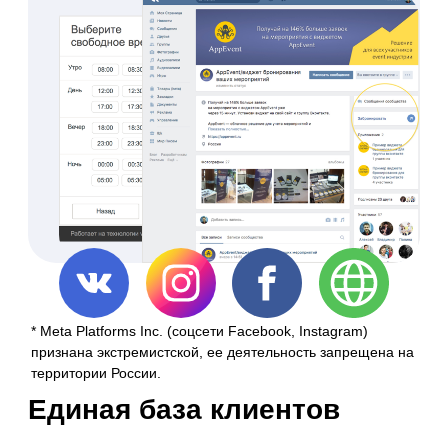
Добавьте в партнеры всех
с кем вы работаете, и
забудьте об обмене
ценами через Excel
файлы, бумажные списки
или звонки.
Вы всегда будете в курсе
измененных цен, а также о
появлении новых услуг.
Сократите время