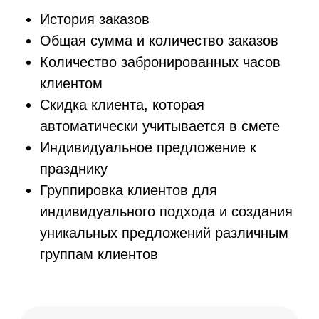
на обработку
заказа в 2 раза
График занятости залов
всегда под рукой
База клиентов собирается
автоматически из
расписания
Вся информация о заказе
на одном экране
В 2 РАЗА
Сократите число
опозданий клиентов на