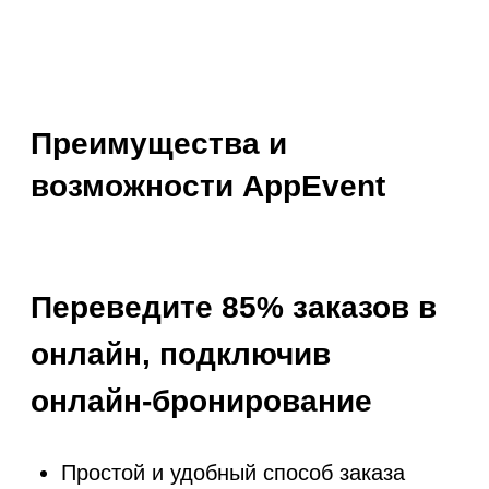
* Meta Platforms Inc. (соцсети Facebook, Instagram)
признана экстремистской, ее деятельность запрещена на
территории России.
Единая база клиентов
История заказов
Общая сумма и количество заказов
Количество забронированных часов
клиентом
Скидка клиента, которая
автоматически учитывается в смете
Индивидуальное предложение к
празднику
Группировка клиентов для
индивидуального подхода и создания
уникальных предложений различным
группам клиентов