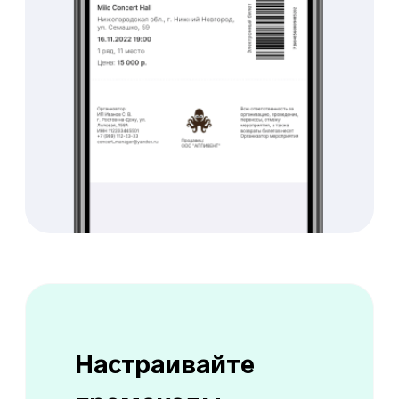
о новых заказах
Подключение оповещений
в Telegram о новых записях
Вы точно не пропустите
заказ и сможете
оперативно связаться с
клиентом, если это
необходимо
Новая заявка с виджета!
Получайте