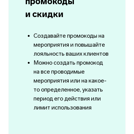
максимум прибыли
от рекламы
Интеграция с
Яндекс.Метрика
Анализ переходов по UTM-
меткам
Вкладывайте бюджет
только в эффективные
рекламные кампании