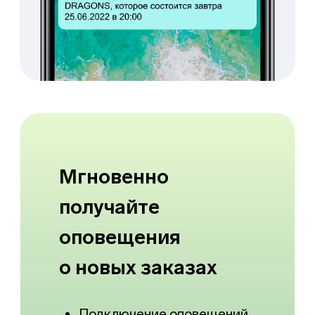
Все еще
сомневаетесь?
Просто попробуйте
AppEvent
Попробовать бесплатно
До 5 дней бесплатно