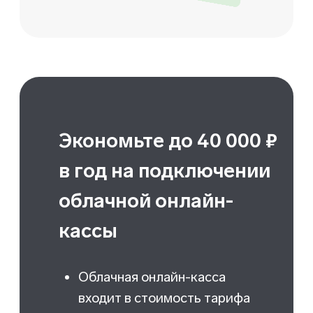
Создавайте промокоды на
мероприятия и повышайте
лояльность ваших клиентов
Можно создать промокод
на все проводимые
мероприятия или на какое-
то определенное, указать
период его действия или
лимит использования
Используйте единую базу
клиентов для повторных
продаж
Статистика заказов по каждому клиенту