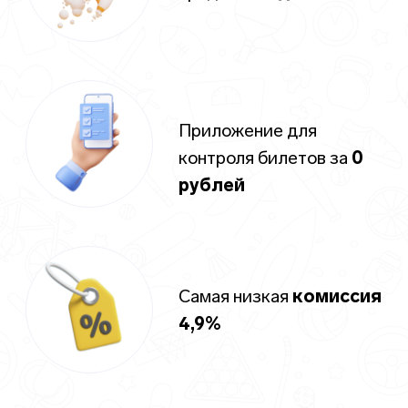
регистрируйте участников
на мероприятия 24/7
Разместите виджет с расписанием
мероприятий на вашем сайте, в группе
Вконтакте или Instagram
Клиенты смогут самостоятельно
приобрести билеты или
зарегистрироваться на мероприятие
вне зависимости от дня недели,
времени суток или доступности
менеджера
Расписание обновляется
автоматически на всех площадках
Откажитесь от WhatsApp, Excel,
звонков и переписок
Пример виджета