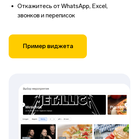
Подключите
онлайн-оплату для
ускорения работы
администратора
Соответствие 54-ФЗ
Онлайн-касса уже
встроенная в систему
Клиент может внести
предоплату или оплатить
сразу при заказе через
виджет
Автоматический учет
платежей
Удобный механизм
возвратов