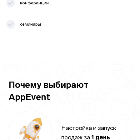
конференции
Самая низкая
комиссия
4,9%
семинары
Избавляем от забытых
чатов с клиентами
до
0%
03
Преимущества и
возможности AppEvent
Продавайте билеты и