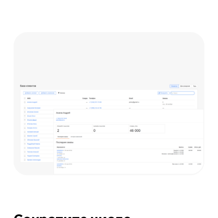
Сокращайте время
на проверку
билетов при
помощи сканера
Отсутствие очереди на
входе
Отсутствие повторных
прохождений по билету