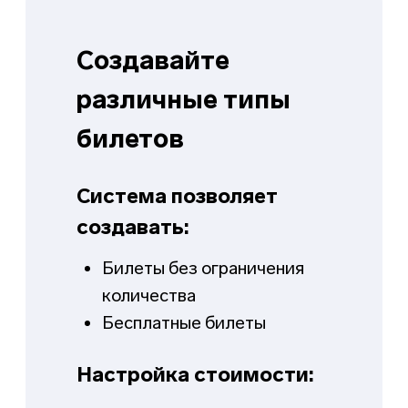
Сократите число
опозданий клиентов на
80% при помощи
уведомлений
Индивидуальная настройка шаблонов
SMS и E-mail
За сутки до мероприятия ваши клиенты
получат уведомление о мероприятии и
точно не забудут о нем
Забудьте про обзвон клиентов,
информация о заказе отправится
автоматически
Подтверждение номера телефона по
SMS
Работайте в WhatsApp