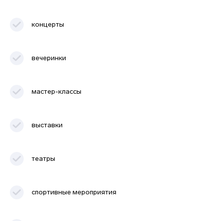
02
концерты
вечеринки
Почему выбирают
AppEvent
мастер-классы
Настройка и запуск
продаж за
1 день
выставки
театры
Приложение для
контроля билетов за
0
спортивные мероприятия
рублей