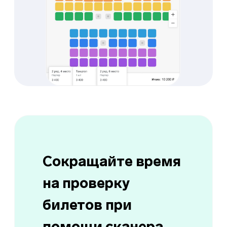
© AppEvent.ru, 2016 - 2026.
Все права защищены.
AppEvent внесена в реестр отечественного
ПО Реестровая запись №16071 от 23.12.2022
Разработано в