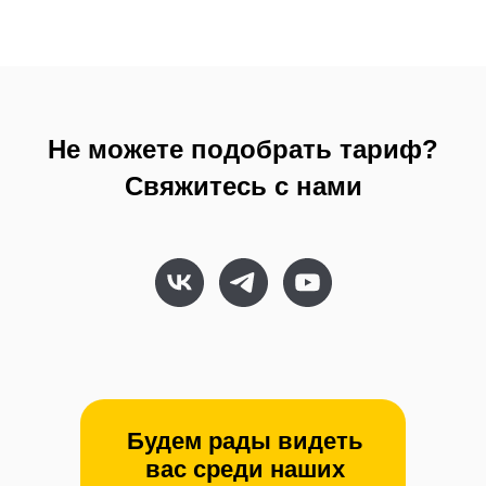
Договор-оферта
Политика конфиденциальности
Обработка персональных данных
Не можете подобрать тариф?
Свяжитесь с нами
© AppEvent.ru, 2016 - 2026.
Все права защищены.
AppEvent внесена в реестр отечественного ПО
Реестровая запись №16071 от 23.12.2022
Разработано в
Будем рады видеть
вас среди наших