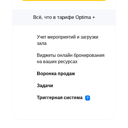
Всё, что в тарифе Optima +
Учет мероприятий и загрузки
зала
8 (800) 551-40-51
Виджеты онлайн бронирования
на ваших ресурсах
Личный кабинет
Воронка продаж
Задачи
О компании
Продукты
Триггерная система
?
Тарифы
Блог
Реферальная
Партнёры
программа
Контакты