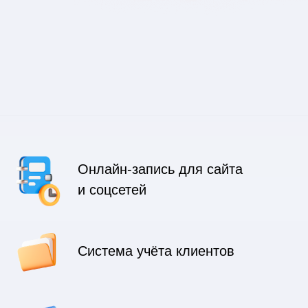
Онлайн-запись для сайта
и соцсетей
Система учёта клиентов
Прием платежей
Облачная онлайн-касса
01
Почему выбирают