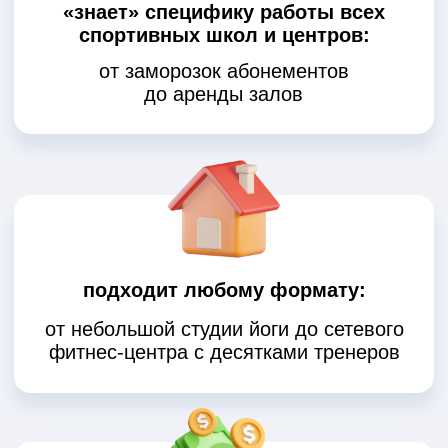
позволяет избежать
потерь и ошибок:
система обо всем напомнит, всё
посчитает и зафиксирует
вы сможете ее настроить
самостоятельно
за 10 минут,
а мы поможем разобраться