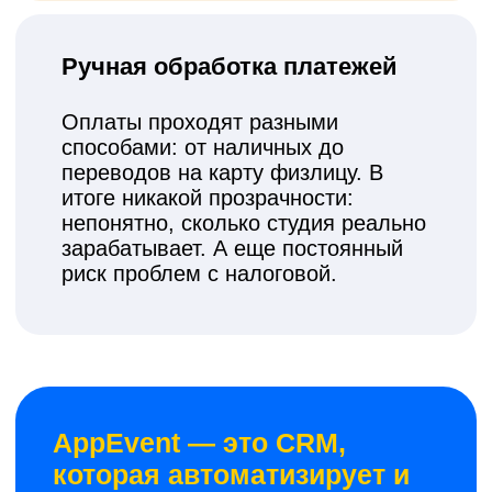
Использование
электронных
абонементов
Своевременное продление за
счет четкого отслеживания
количества занятий
полная замена
бумажного аналога
абонемент
у клиента всегда с собой
невозможность подделки