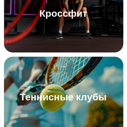
И другим
Получить персональную презентацию
Эти проблемы тоже
тормозят развитие
вашего центра?
Вы управляете клубом, студией или секцией и
знаете: чем больше клиентов, тем сложнее всё
контролировать. Каждый день приходится решать