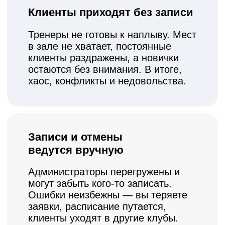
Как AppEvent
автоматизирует
работу спортивных