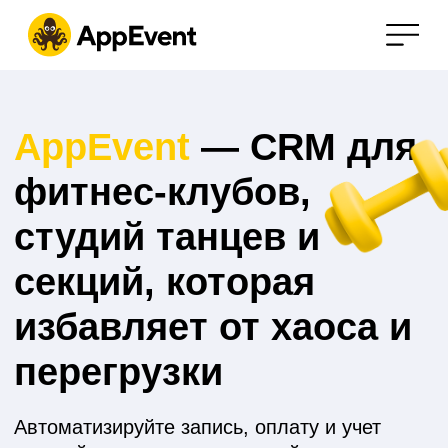
AppEvent
— CRM для
фитнес-клубов,
студий танцев и
секций, которая
избавляет от хаоса и
перегрузки
Автоматизируйте запись, оплату и учет
занятий — и вздохните спокойно, перестав
чувствовать, что всё держится только на
вас
Попробовать бесплатно
от 5 дней