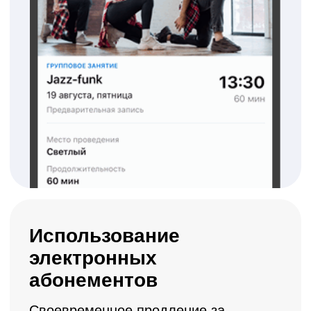
тренеры и администраторы
02
всегда в курсе новых записей
Управление оплатами
и онлайн-кассой
Встроенная онлайн-касса
без дополнительных
расходов
Соответствие 54-ФЗ и
автоматическая отправка чеков
генерация чеков
прямо в CRM