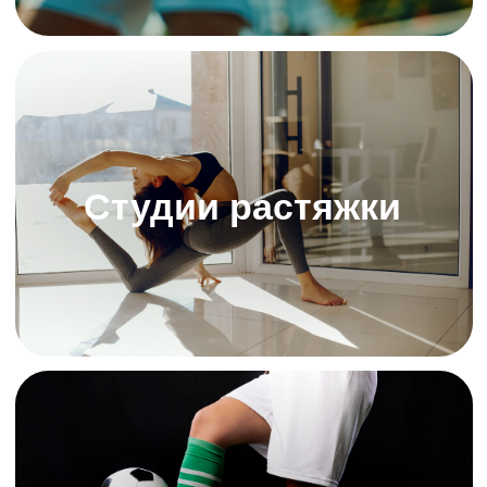
десятки задач и «гасить пожары». Но так хочется
не просто «выживать», а управлять уверенно
развивающимся бизнесом. Многие владельцы
спортивных студий и школ сталкиваются с этим
каждый день
Клиенты приходят без записи
Тренеры не готовы к наплыву. Мест
в зале не хватает, постоянные
клиенты раздражены, а новички
остаются без внимания. В итоге,
хаос, конфликты и недовольства.
Записи и отмены
ведутся вручную
Администраторы перегружены и
могут забыть кого-то записать.
Ошибки неизбежны — вы теряете
заявки, расписание путается,
клиенты уходят в другие клубы.