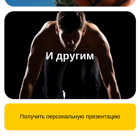
Сложно контролировать
сотрудников
Постоянные мысли: «А могу ли я
им доверять?» Тренеры могут
уводить клиентов, администраторы
— не вносить записи вовремя. И
вот вы вроде бы всё
контролируете, но проблемы всё
равно всплывают.
Ручная обработка платежей
Оплаты проходят разными
способами: от наличных до
переводов на карту физлицу. В
итоге никакой прозрачности:
непонятно, сколько студия реально
зарабатывает. А еще постоянный
риск проблем с налоговой.