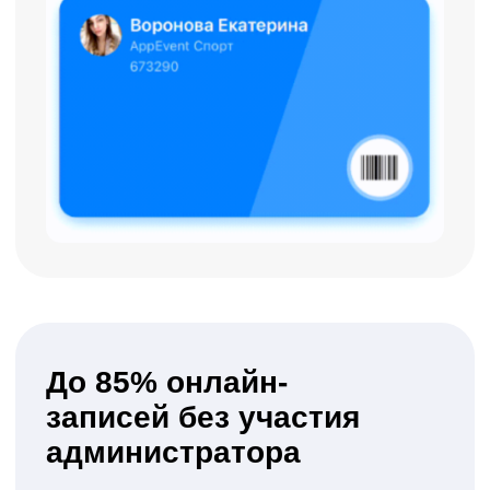
доход,
средний чек, источники
заявок
эффективность рекламы
и продаж
сертификатов
аналитика записи
к
тренерам
Возможность
оперативного
продления абонементов