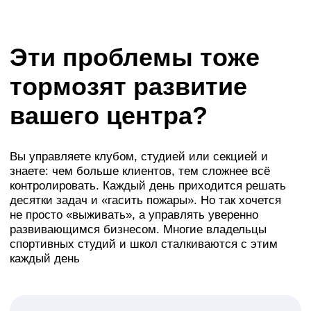
AppEvent — это CRM,
которая автоматизирует и
упрощает работу
спортивной организации.
Она берет на себя рутину,
дает полный контроль и
помогает выстроить
прозрачную систему, где
удобно и вам, и вашим
клиентам.
Это не просто программа для спорта — это
надежный партнер, который дает вам
передышку, контроль и возможность роста.
Вам даже не нужно разбираться в
программировании: просто подключаете —
и начинаете управлять.
Хочу избавиться от проблем