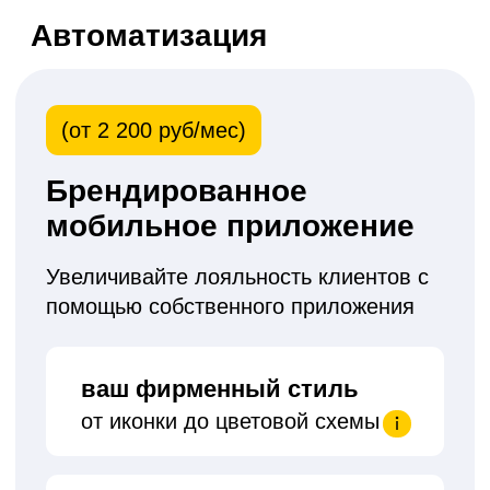
автоматические SMS
и push-уведомления
индивидуальные шаблоны
напоминаний
подтверждение
номера телефона по SMS