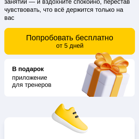
В подарок
приложение
для тренеров
«знает» специфику работы всех
спортивных школ и центров:
от заморозок абонементов
до аренды залов
подходит любому формату:
от небольшой студии йоги до сетевого
фитнес-центра с десятками тренеров