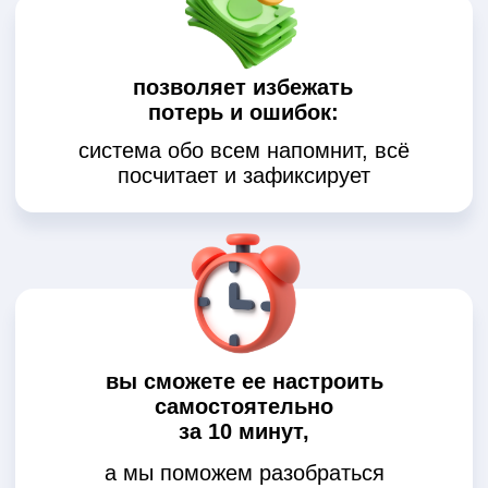
Кому подойдет
CRM-система AppEvent
Школа танцев
Студия йоги