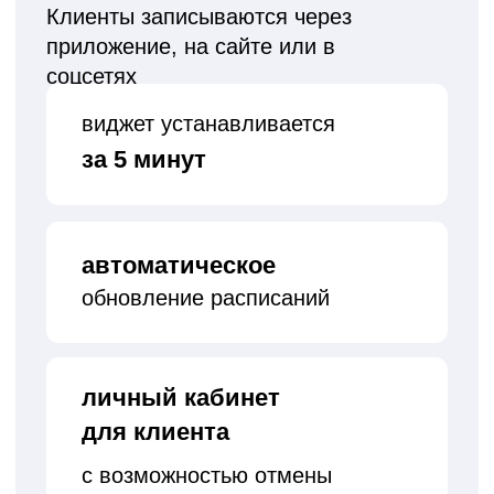
Отслеживайте, сколько
занятий у клиента осталось, и
предлагайте продление
учитываются
количество занятий
и сроки действия
абонементов
вы сразу видите,
что пора продлевать
абонемент, и не теряете
продажи
Контроль предоплаты
без ручной проверки
Система напомнит клиенту об
оплате и отменит бронь, если