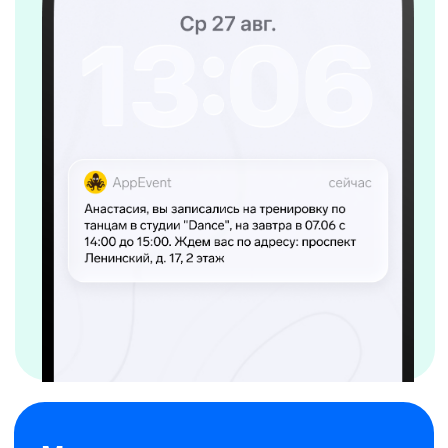
Честная и прозрачная система
начисления
сокращение ошибок
при расчете зарплаты
возможность настройки
условий начисления
зарплаты