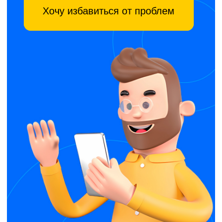
виджет устанавливается
за 5 минут
автоматическое
обновление расписаний
личный кабинет
для клиента
с возможностью отмены
записи и покупки абонементов
пример виджета