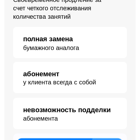
экономия до 40 000 ₽ в год
на подключении
облачной онлайн-кассы
не нужно подключать
стороннюю кассу
Оценка рентабельности
студии
Отчеты, показывающие
эффективность работы