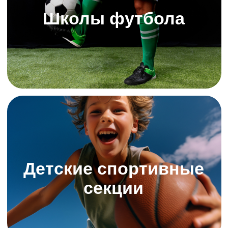
Никто не знает, сколько
занятий осталось у клиента
Количество занятий по
абонементам не отслеживается и
нет напоминаний о продлении.
Постоянно приходится сверяться с
различными записями.
Трудно отследить
предпочтения клиентов
Нет понимания, кто ходит
регулярно, а кто давно потерял
интерес. Неизвестны предпочтения
посетителей и нет точек роста и
базы для персонализированного
сервиса.