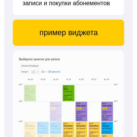
он не проведет ее
автоматические
уведомления
клиенту о необходимости оплаты
бронь автоматически
снимается,
если оплата не поступила
гибкая настройка
времени
для предоплаты
03