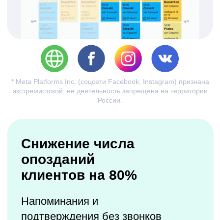
Управление командой
в подарок
Мобильное приложение
для тренеров
Все инструменты для работы в
удобном доступе
список клиентов
на тренировке
отметка посещений
и контроль оплат
возможность записать
и удалить запись