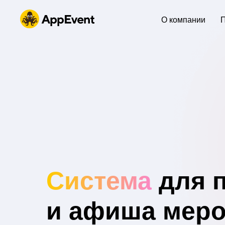
О компании
Система
для
и афиша мер